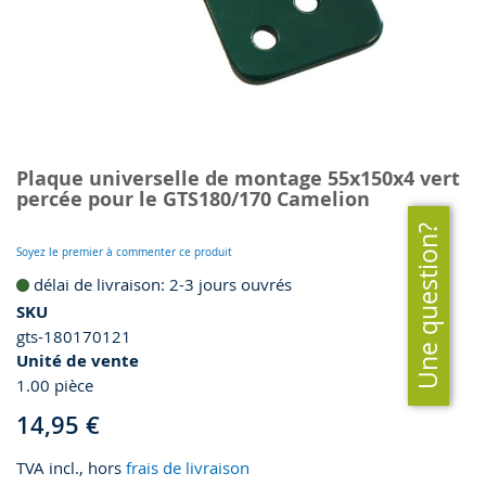
Skip
Plaque universelle de montage 55x150x4 vert
to
percée pour le GTS180/170 Camelion
the
beginning
Une question?
of
Soyez le premier à commenter ce produit
the
délai de livraison: 2-3 jours ouvrés
images
SKU
gallery
gts-180170121
Unité de vente
1.00 pièce
14,95 €
TVA incl., hors
frais de livraison