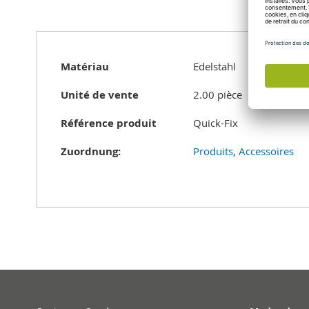
of
the
images
gallery
Plus
Matériau
Edelstahl
d’information
Unité de vente
2.00 pièce
Référence produit
Quick-Fix
Zuordnung:
Produits
,
Accessoires