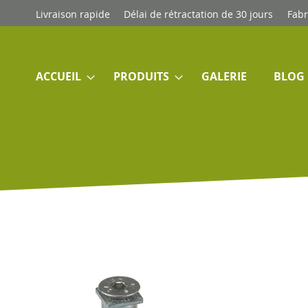
Allez
Livraison rapide
Délai de rétractation de 30 jours
Fabr
au
contenu
ACCUEIL
PRODUITS
GALERIE
BLOG
Skip
to
the
end
of
the
images