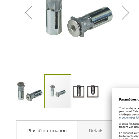
gallery
Skip
to
the
Plus d’information
Details
Avis
beginning